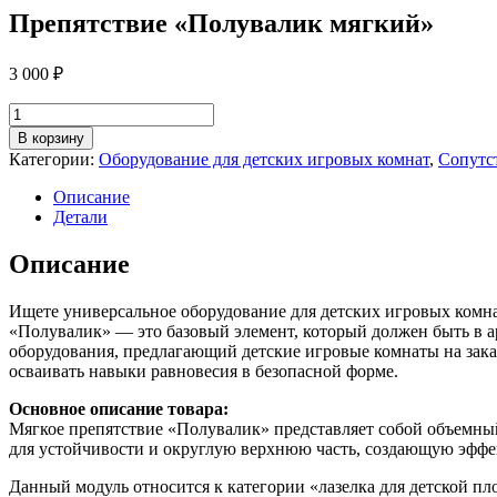
Препятствие «Полувалик мягкий»
3 000
₽
Количество
товара
В корзину
Препятствие
Категории:
Оборудование для детских игровых комнат
,
Сопутс
«Полувалик
мягкий»
Описание
Детали
Описание
Ищете универсальное оборудование для детских игровых комнат
«Полувалик» — это базовый элемент, который должен быть в 
оборудования, предлагающий детские игровые комнаты на зака
осваивать навыки равновесия в безопасной форме.
Основное описание товара:
Мягкое препятствие «Полувалик» представляет собой объемный
для устойчивости и округлую верхнюю часть, создающую эффе
Данный модуль относится к категории «лазелка для детской пл