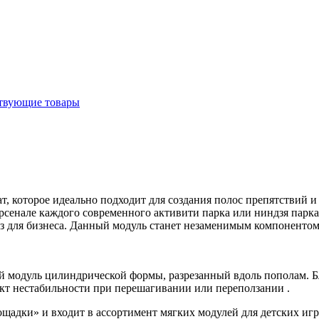
твующие товары
, которое идеально подходит для создания полос препятствий и
арсенале каждого современного активити парка или ниндзя пар
з для бизнеса. Данный модуль станет незаменимым компонентом
 модуль цилиндрической формы, разрезанный вдоль пополам. Бл
кт нестабильности при перешагивании или переползании .
ощадки» и входит в ассортимент мягких модулей для детских иг