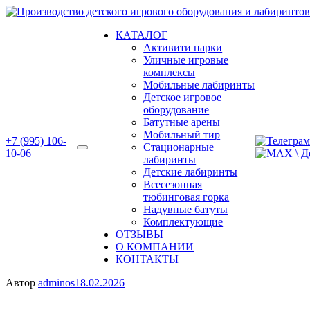
Перейти
к
КАТАЛОГ
содержимому
Активити парки
Уличные игровые
комплексы
Мобильные лабиринты
Детское игровое
оборудование
Батутные арены
Мобильный тир
+7 (995) 106-
Стационарные
10-06
лабиринты
Детские лабиринты
Всесезонная
тюбинговая горка
Надувные батуты
Комплектующие
ОТЗЫВЫ
О КОМПАНИИ
КОНТАКТЫ
Автор
adminos
18.02.2026