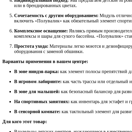
Индивидуальный подход:
Мы предлагаем детские игровы
или в брендированных цветах.
Сочетаемость с другим оборудованием:
Модуль отлично 
включить «Полувалик» как обязательный элемент спорти
Комплексное оснащение:
Являясь прямым производителем
комплексы и шары для сухого бассейна. «Полувалик» ст
Простота ухода:
Материалы легко моются и дезинфицирую
оборудования с заменой обшивки.
Варианты применения в вашем центре:
В зоне ниндзя-парка:
как элемент полосы препятствий д
В игровом лабиринте:
как часть трассы или отдельный и
В зоне для малышей:
как безопасный балансир для разв
На спортивных занятиях:
как инвентарь для эстафет и 
В сенсорной комнате:
как тактильный элемент для разви
Для кого этот товар:
Владельцы детских центров, нуждающиеся в качественно