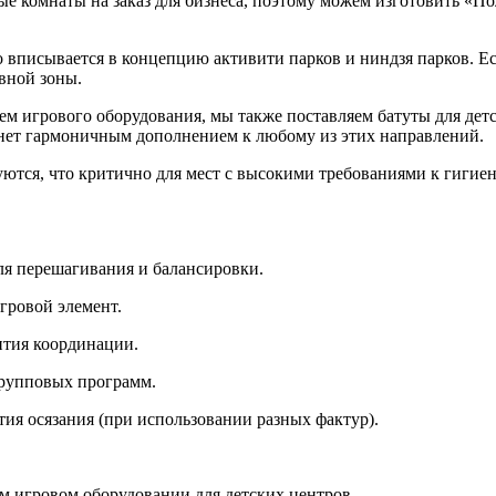
е комнаты на заказ для бизнеса, поэтому можем изготовить «По
вписывается в концепцию активити парков и ниндзя парков. Ес
вной зоны.
 игрового оборудования, мы также поставляем батуты для детск
анет гармоничным дополнением к любому из этих направлений.
тся, что критично для мест с высокими требованиями к гигиен
ля перешагивания и балансировки.
гровой элемент.
ития координации.
групповых программ.
тия осязания (при использовании разных фактур).
м игровом оборудовании для детских центров.