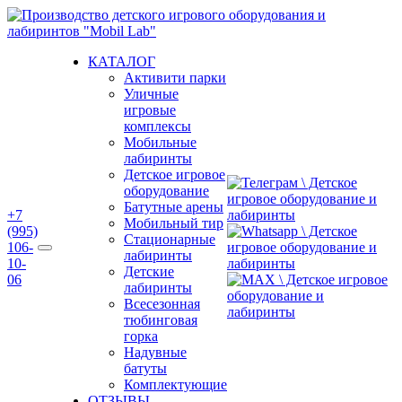
Перейти
к
содержимому
КАТАЛОГ
Активити парки
Уличные
игровые
комплексы
Мобильные
лабиринты
Детское игровое
оборудование
Батутные арены
+7
Мобильный тир
(995)
Стационарные
106-
лабиринты
10-
Детские
06
лабиринты
Всесезонная
тюбинговая
горка
Надувные
батуты
Комплектующие
ОТЗЫВЫ