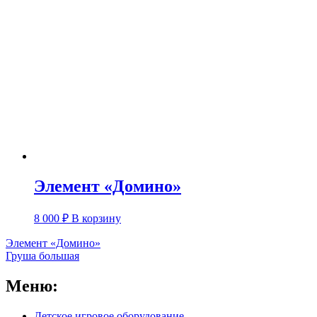
Элемент «Домино»
8 000
₽
В корзину
Навигация
Элемент «Домино»
Груша большая
по
записям
Меню:
Детское игровое оборудование