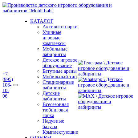
Перейти
к
содержимому
КАТАЛОГ
Активити парки
Уличные
игровые
комплексы
Мобильные
лабиринты
Детское игровое
оборудование
Батутные арены
+7
Мобильный тир
(995)
Стационарные
106-
лабиринты
10-
Детские
06
лабиринты
Всесезонная
тюбинговая
горка
Надувные
батуты
Комплектующие
ОТЗЫВЫ