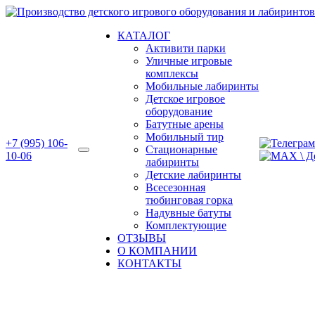
Перейти
к
КАТАЛОГ
содержимому
Активити парки
Уличные игровые
комплексы
Мобильные лабиринты
Детское игровое
оборудование
Батутные арены
Мобильный тир
+7 (995) 106-
Стационарные
10-06
лабиринты
Детские лабиринты
Всесезонная
тюбинговая горка
Надувные батуты
Комплектующие
ОТЗЫВЫ
О КОМПАНИИ
КОНТАКТЫ
Доставка