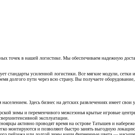
ных точек в нашей логистике. Мы обеспечиваем надежную доста
ует стандарты усиленной логистики. Все мягкие модули, сетки 
емя долгого пути через всю страну. Вы получаете оборудование,
 населением. Здесь бизнес на детских развлечениях имеет свои
рской зимы и переменчивого межсезонья крытые игровые центры 
сверхинтенсивной эксплуатации.
сноярцы активно проводят время на острове Татышев и набере
егко монтируются и позволяют быстро занять выгодную локацию 
ого пейзажа или долгой зимы наши фирменные цвета — насыщ