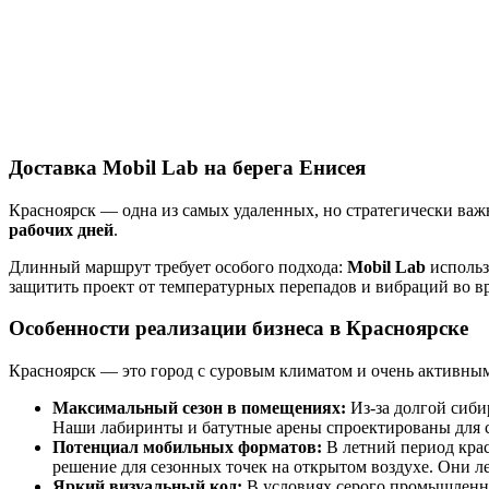
оборудования
в г.
Красноярск
Доставка Mobil Lab на берега Енисея
Красноярск — одна из самых удаленных, но стратегически важ
рабочих дней
.
Длинный маршрут требует особого подхода:
Mobil Lab
использ
защитить проект от температурных перепадов и вибраций во вр
Особенности реализации бизнеса в Красноярске
Красноярск — это город с суровым климатом и очень активным
Максимальный сезон в помещениях:
Из-за долгой сиби
Наши лабиринты и батутные арены спроектированы для 
Потенциал мобильных форматов:
В летний период кра
решение для сезонных точек на открытом воздухе. Они л
Яркий визуальный код:
В условиях серого промышленн