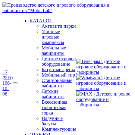
Перейти
к
содержимому
КАТАЛОГ
Активити парки
Уличные
игровые
комплексы
Мобильные
лабиринты
Детское игровое
оборудование
Батутные арены
+7
Мобильный тир
(995)
Стационарные
106-
лабиринты
10-
Детские
06
лабиринты
Всесезонная
тюбинговая
горка
Надувные
батуты
Комплектующие
ОТЗЫВЫ