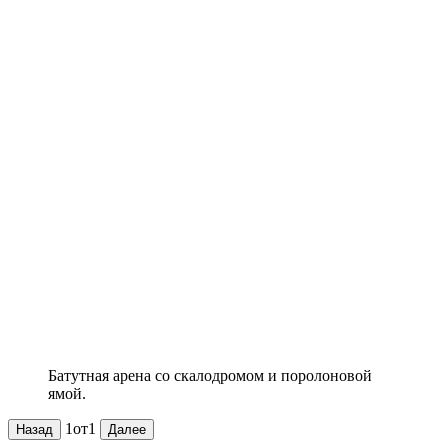
Батутная арена со скалодромом и поролоновой
ямой.
1
от
1
Назад
Далее