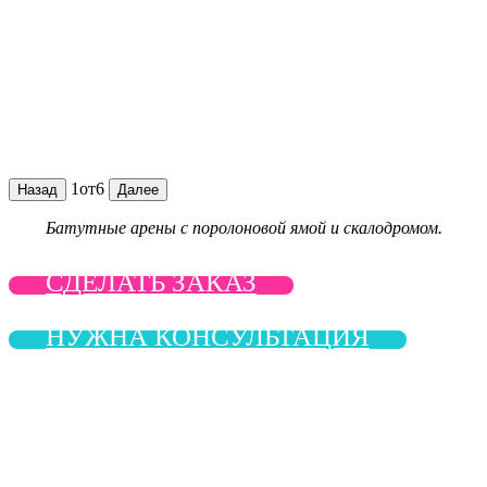
1
от
6
Назад
Далее
Батутные арены с поролоновой ямой и скалодромом.
СДЕЛАТЬ ЗАКАЗ
НУЖНА КОНСУЛЬТАЦИЯ