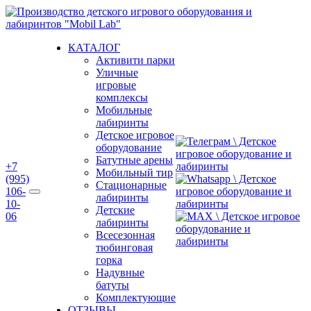
Перейти
к
содержимому
КАТАЛОГ
Активити парки
Уличные
игровые
комплексы
Мобильные
лабиринты
Детское игровое
оборудование
Батутные арены
+7
Мобильный тир
(995)
Стационарные
106-
лабиринты
10-
Детские
06
лабиринты
Всесезонная
тюбинговая
горка
Надувные
батуты
Комплектующие
ОТЗЫВЫ